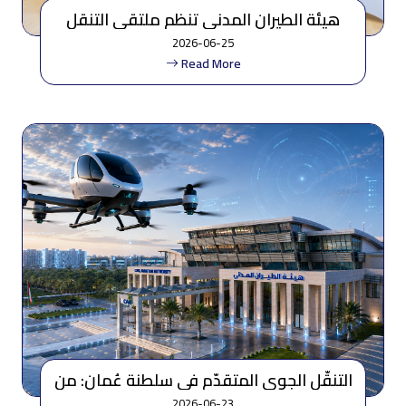
هيئة الطيران المدني تنظم ملتقى التنقل
الجوي المتقدم
2026-06-25
Read More
التنقّل الجوي المتقدّم في سلطنة عُمان: من
الرؤية الإستراتيجية إلى التطبيق المرحلي
2026-06-23