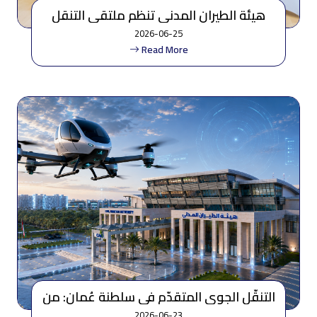
هيئة الطيران المدني تنظم ملتقى التنقل
الجوي المتقدم
2026-06-25
Read More
التنقّل الجوي المتقدّم في سلطنة عُمان: من
الرؤية الإستراتيجية إلى التطبيق المرحلي
2026-06-23