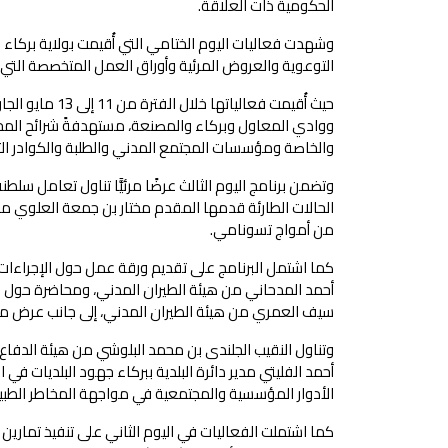
الحكومية ذات العلاقة.
وشهدت فعاليات اليوم الختامي التي أُقيمت بولاية بركاء 
التوعوية والعروض المرئية وأوراق العمل المتخصصة التي رك
حيث أُقيمت فعا
ووادي المعاول وبركاء والمصنعة، مستهدفةً شرائح المجت
والخاصة ومؤسسات المجتمع المدني والطلبة والكوادر الت
وتضمن برنامج اليوم الثالث عرضًا مرئيًّا تناول تعامل س
الحالات الطارئة قدمها المقدم مختار بن جمعة العلوي من 
من أمواج تسونامي.
كما اشتمل البرنامج على تقديم ورقة عمل حول الإجراءات ا
أحمد المدحاني من هيئة الطيران المدني، ومحاضرة حول 
سيف العمري من هيئة الطيران المدني، إلى جانب عرض مرئ
وتناول النقيب الجلندى بن محمد البلوشي من هيئة الدفاع
أحمد الفليتي مدير دائرة البلدية ببركاء جهود البلديات في 
الأدوار المؤسسية والمجتمعية في مواجهة المخاطر الطبيع
كما اشتملت الفعاليات في اليوم الثاني على تنفيذ تمارين