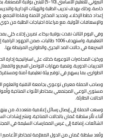
خاصة، وذلك بهدف تدريب الطلبة والهيئات الإدارية والتدري
إعداد خطط الإخلاء، وتحديد المخارج الآمنة ونقاط التجمع، 
والإسعافات الأولية، مع مراعاة احتياجات الطلبة من ذوي 
التعليمية، واستهدف 1006 طالبات، ضمن
السريعة في حالات المد البحري والطوارئ المرتبطة بها.
وركزت المحاضرات التوعوية كذلك على استراتيجية إدارة الحال
التدريبات الدورية، وتنمية مهارات التواصل السريع والفعا
الطوارئ، بما يسهم في توفير بيئة تعليمية آمنة ومستقرة.
وصاحب الحملة معرض توعوي بجامعة التقنية والعلوم التطبي
مستوى الوعي المجتمعي بمخاطر الأنواء المناخية وأمواج 
الحالات الطارئة.
وسعت الحملة إلى إيصال رسائل إعلامية متعددة، من بينها 
أثناء تأثر سلطنة عُمان بالحالات المناخية، ونشر إرشادات 
الشائعات، إضافة إلى غرس الممارسات السليمة في المجت
وتُعد سلطنة عُمان من الدول المعرّضة لمخاطر الأعاصير ا