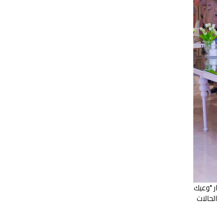
ر "وعيك
لحالات