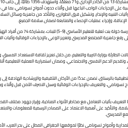
سية على الإجراءات الواجب اتباعها قبل وأثناء حدوث أمواج تسونامي، بما في 
وآليات التنبيه والإنذار، وتشكيل فرق الطوارئ، والتأكد من جاهزية وسائل السلا
الإعاقة، وإجراء عمليات الإحصاء والمتابعة لضمان سلامة الجميع.
وفي اليوم الثالث نفذت بولاية بركاء، تمرين إخلاء كلي بمدرسة خولة بنت ثعلبة للتعليم الأساسي (9-5) للبنات، بمشاركة 74 
 الجهود الرامية إلى رفع جاهزية المجتمع المدرسي وتعزيز الوعي بالإجراءات الوقائية وآليات ا
ات الطارئة بوزارة التربية والتعليم، من خلال تعزيز ثقافة الاستعداد المسبق، و
ل، وتقديم الدعم النفسي والاجتماعي، وضمان استمرارية العملية التعليمية أثنا
قية بالرستاق، تضمن عددًا من الأركان التثقيفية والإرشادية الهادفة إلى ر
تسونامي، والتعريف بالإجراءات الوقائية وسبل التصرف الآمن قبل وأثناء وب
التعريف بآليات التعامل مع مخاطر الأنواء المناخية، وإبراز جهود مختلف الق
السلامة، والتأكيد على أهمية الاعتماد على المصادر الرسمية للمعلومات والابتع
مع المدرسي.
لمدارية وأمواج تسونامي نظرًا لموقعها الجغرافي المطل على بحر العرب، الأم