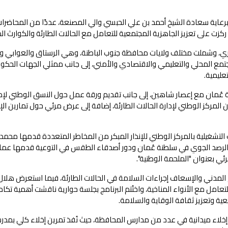
برعاية سعادة الشيخ أحمد بن علي الحبسي والي المصنعة، عددًا من المحاضرا
زت على تعزيز الجاهزية المجتمعية للتعامل مع الحالات الطارئة والكوارث الط
لياتها خلال الفترة من 11 إلى 13 مايو الجاري، وشملت مختلف ولايات محافظة جنوب الباطنة، وهي الرستاق والعوابي
مع المحلي والتعليمي والاقتصادي والأمني، إلى جانب ممثلي الجهات الحكو
عليمية.
لطنة عُمان مع إعصار شاهين، إلى جانب تقديم ورقة عمل حول النسق الوطني لإد
المركز الوطني لإدارة الحالات الطارئة، إضافة إلى عرض مرئي حول تمارين الإ
لتشغيلية بالمركز الوطني للإنذار المبكر من المخاطر المتعددة قدمها محمد 
الرصد الجوي في سلطنة عُمان ودور أصدقاء الطقس في التوعية قدمها عمار
ي بعنوان "الملحمة الوطنية".
 المدني والإسعاف إجراءات السلامة في الحالات الطارئة، فيما استعرض هلال
التعامل مع الأنواء المناخية، واختُتم البرنامج بجلسة حوارية ناقشت أهمية تكا
ية وتعزيز ثقافة الوقاية والسلامة.
 إخلاء ميدانية في عدد من مدارس المحافظة، حيث نُفذ تمرين إخلاء كلي بمدر