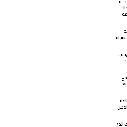
البيروني للتعليم الأساسي (10-5) للبنين بولاية المصنعة، بمشاركة 13 من الكادر الإداري و71 معلمًا، واستهدف 1356 طالبًا، إلى جانب 10 حالات
ذلك
مة
من أفراد الهيئة
لاستجابة
تنفيذ
ء
فع
عد
طاعات
اد عن
ر الذي