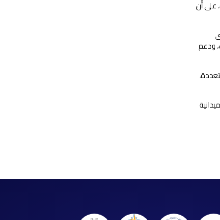
 على أن
ى
، ودعم
تعددة،
يدانية