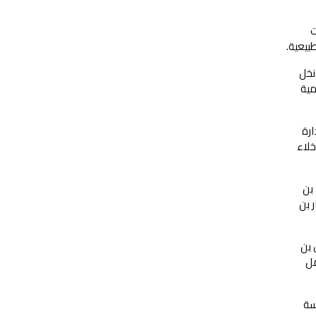
ت
بيعية.
 ونخل
مية
ارة
خلاء
بن
 بن
 بن
مل
سة